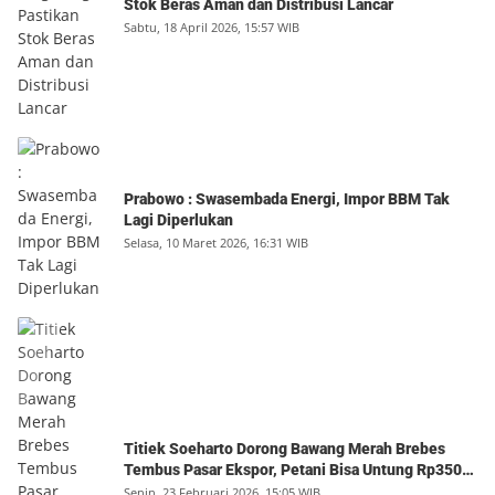
Stok Beras Aman dan Distribusi Lancar
Sabtu, 18 April 2026, 15:57 WIB
Prabowo : Swasembada Energi, Impor BBM Tak
Lagi Diperlukan
Selasa, 10 Maret 2026, 16:31 WIB
Titiek Soeharto Dorong Bawang Merah Brebes
Tembus Pasar Ekspor, Petani Bisa Untung Rp350
Juta per Hektare
Senin, 23 Februari 2026, 15:05 WIB