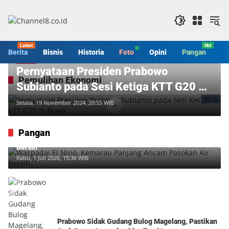
Langsung
ke
konten
Berita
Bisnis
Historia
Foto
Opini
Pangan
S
Video
Pernyataan Presiden Prabowo
Pemulihan Ekonomi
Subianto pada Sesi Ketiga KTT G20 di
05:35
Brasil
Selasa, 19 November 2024, 20:55 WIB
Pangan
Waspadai El Nino, Kemarau Panjang Ancam Pasokan Air
Bersih
Rabu, 1 Juli 2026, 15:36 WIB
Prabowo Sidak Gudang Bulog Magelang, Pastikan