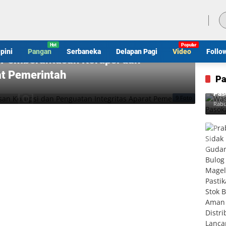
Minggu, 9 Agustus 2026
pini
Pangan
Serbaneka
Delapan Pagi
Video
Follo
 Pemberantasan Korupsi dan
at Pemerintah
Pa
Was
Pas
9 Foto
Rabu