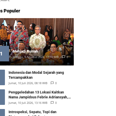
s Populer
Menjadi Rumah
1
Minggu, 9 Agustus 2026, 17:10 WIB
0
Indonesia dan Modal Sejarah yang
Tercampakkan
Jumat, 10 Juli 2026, 08:18 WIB
0
Penggeledahan 13 Lokasi Kaitkan
Nama Jampidsus Febrie Adriansyah,
Polisi Sita Rp476 Miliar dan 74 Kg Emas
Jumat, 10 Juli 2026, 13:16 WIB
0
Introspeksi, Sepatu, Topi dan