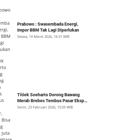
Prabowo : Swasembada Energi,
Impor BBM Tak Lagi Diperlukan
Selasa, 10 Maret 2026, 16:31 WIB
Titiek Soeharto Dorong Bawang
Merah Brebes Tembus Pasar Ekspor,
Petani Bisa Untung Rp350 Juta per
Senin, 23 Februari 2026, 15:05 WIB
Hektare