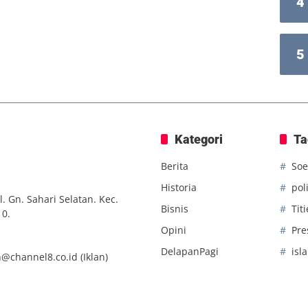
4
5
Kategori
Ta
Berita
Soe
Historia
poli
. Gn. Sahari Selatan. Kec.
Bisnis
Tit
10.
Opini
Pre
DelapanPagi
isl
n@channel8.co.id
(Iklan)