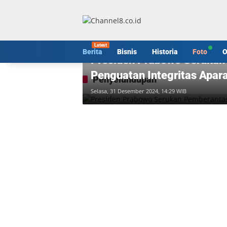
Langsung
ke
konten
Foto
Berita
Bisnis
Historia
Foto
O
Presiden Prabowo Serukan
Penguatan Integritas Apar
Penyelundupan
Selasa, 31 Desember 2024, 14:29 WIB