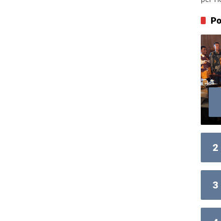
Po
2
3