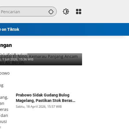
w on Tiktok
ngan
padai El Nino, Kemarau Panjang Ancam
okan Air Bersih
, 1 Juli 2026, 15:36 WIB
Prabowo Sidak Gudang Bulog
Magelang, Pastikan Stok Beras
Aman dan Distribusi Lancar
Sabtu, 18 April 2026, 15:57 WIB