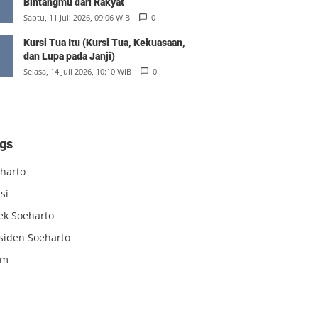
Bintangmu dari Rakyat
Sabtu, 11 Juli 2026, 09:06 WIB
0
Kursi Tua Itu (Kursi Tua, Kekuasaan,
dan Lupa pada Janji)
Selasa, 14 Juli 2026, 10:10 WIB
0
gs
harto
si
iek Soeharto
siden Soeharto
am