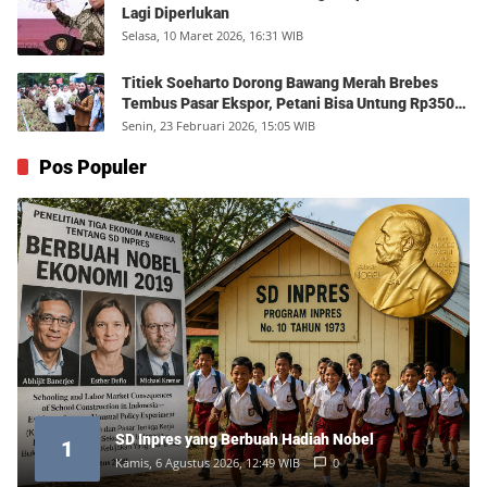
Lagi Diperlukan
Selasa, 10 Maret 2026, 16:31 WIB
Titiek Soeharto Dorong Bawang Merah Brebes
Tembus Pasar Ekspor, Petani Bisa Untung Rp350
Juta per Hektare
Senin, 23 Februari 2026, 15:05 WIB
Pos Populer
SD Inpres yang Berbuah Hadiah Nobel
1
Kamis, 6 Agustus 2026, 12:49 WIB
0