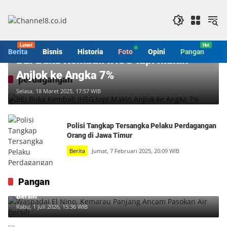
Langsung
ke
konten
Berita
Berita
Bisnis
Historia
Foto
Opini
Pangan
S
BEI Buka Kembali IHSG tapi Makin
Anjlok ke Angka 7%
perdagangan
Selasa, 18 Maret 2025, 17:57 WIB
Polisi Tangkap Tersangka Pelaku Perdagangan
Orang di Jawa Timur
Berita
Jumat, 7 Februari 2025, 20:09 WIB
Pangan
Waspadai El Nino, Kemarau Panjang Ancam Pasokan Air
Bersih
Rabu, 1 Juli 2026, 15:36 WIB