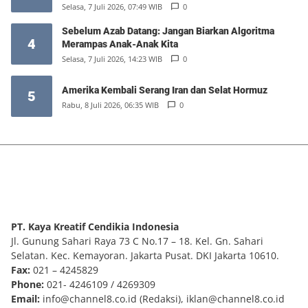
Selasa, 7 Juli 2026, 07:49 WIB
0
Sebelum Azab Datang: Jangan Biarkan Algoritma
4
Merampas Anak-Anak Kita
Selasa, 7 Juli 2026, 14:23 WIB
0
Amerika Kembali Serang Iran dan Selat Hormuz
5
Rabu, 8 Juli 2026, 06:35 WIB
0
PT. Kaya Kreatif Cendikia Indonesia
Jl. Gunung Sahari Raya 73 C No.17 – 18. Kel. Gn. Sahari
Selatan. Kec. Kemayoran. Jakarta Pusat. DKI Jakarta 10610.
Fax:
021 – 4245829
Phone:
021- 4246109 / 4269309
Email:
info@channel8.co.id
(Redaksi),
iklan@channel8.co.id