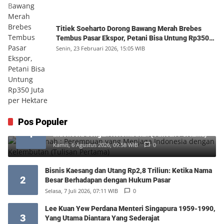
Titiek Soeharto Dorong Bawang Merah Brebes
Tembus Pasar Ekspor, Petani Bisa Untung Rp350
Juta per Hektare
Senin, 23 Februari 2026, 15:05 WIB
Pos Populer
Siti Hartinah : Perempuan yang Menjaga
1
Indonesia dengan Kelembutan (Tulisan Pertama)
Kamis, 6 Agustus 2026, 09:58 WIB
0
Bisnis Kaesang dan Utang Rp2,8 Triliun: Ketika Nama
2
Besar Berhadapan dengan Hukum Pasar
Selasa, 7 Juli 2026, 07:11 WIB
0
Lee Kuan Yew Perdana Menteri Singapura 1959-1990,
3
Yang Utama Diantara Yang Sederajat