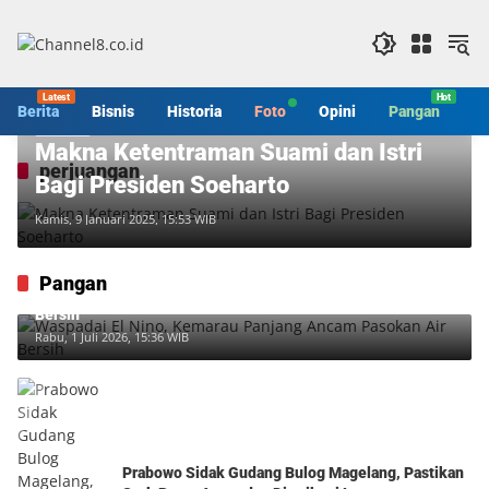
Langsung
ke
konten
Berita
Bisnis
Historia
Foto
Opini
Pangan
S
Historia
Makna Ketentraman Suami dan Istri
perjuangan
Bagi Presiden Soeharto
Kamis, 9 Januari 2025, 15:53 WIB
Pangan
Waspadai El Nino, Kemarau Panjang Ancam Pasokan Air
Bersih
Rabu, 1 Juli 2026, 15:36 WIB
Prabowo Sidak Gudang Bulog Magelang, Pastikan