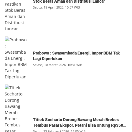
Stok Beras Aman dan Distribusi Lancar
Sabtu, 18 April 2026, 15:57 WIB
Prabowo : Swasembada Energi, Impor BBM Tak
Lagi Diperlukan
Selasa, 10 Maret 2026, 16:31 WIB
Titiek Soeharto Dorong Bawang Merah Brebes
Tembus Pasar Ekspor, Petani Bisa Untung Rp350
Juta per Hektare
Senin, 23 Februari 2026, 15:05 WIB