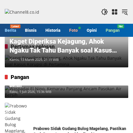
Langsung
ke
konten
Berita
Bisnis
Historia
Foto
Opini
Pangan
S
Berita
Kaget Diperiksa Kejagung, Ahok
Pertamax oplosan
Ngaku Tak Tahu Banyak soal Kasus
Korupsi di Pertamina
Kamis, 13 Maret 2025, 21:19 WIB
Pangan
Waspadai El Nino, Kemarau Panjang Ancam Pasokan Air
Bersih
Rabu, 1 Juli 2026, 15:36 WIB
Prabowo Sidak Gudang Bulog Magelang, Pastikan