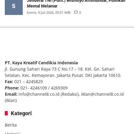
Jenderal TNI (Purn.) Wismoyo Arismundar, Pulihkan
5
Mental Melamar
Kamis, 9 Juli 2026, 05:51 WIB
0
PT. Kaya Kreatif Cendikia Indonesia
Jl. Gunung Sahari Raya 73 C No.17 – 18. Kel. Gn. Sahari
Selatan. Kec. Kemayoran. Jakarta Pusat. DKI Jakarta 10610.
Fax:
021 – 4245829
Phone:
021- 4246109 / 4269309
Email:
info@channel8.co.id
(Redaksi),
iklan@channel8.co.id
(Iklan)
Kategori
Berita