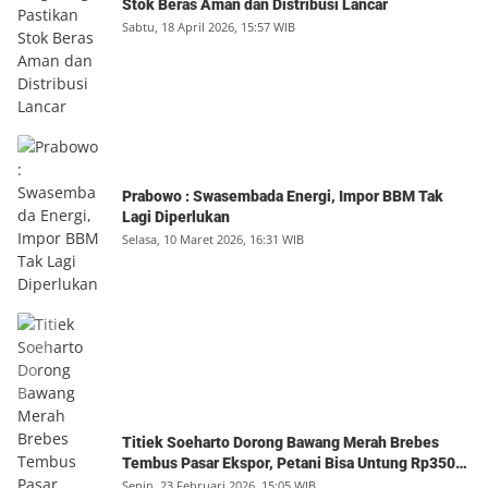
Stok Beras Aman dan Distribusi Lancar
Sabtu, 18 April 2026, 15:57 WIB
Prabowo : Swasembada Energi, Impor BBM Tak
Lagi Diperlukan
Selasa, 10 Maret 2026, 16:31 WIB
Titiek Soeharto Dorong Bawang Merah Brebes
Tembus Pasar Ekspor, Petani Bisa Untung Rp350
Juta per Hektare
Senin, 23 Februari 2026, 15:05 WIB