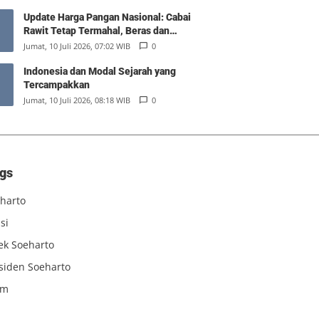
Update Harga Pangan Nasional: Cabai
Rawit Tetap Termahal, Beras dan
Minyak Goreng Stabil
Jumat, 10 Juli 2026, 07:02 WIB
0
Indonesia dan Modal Sejarah yang
Tercampakkan
Jumat, 10 Juli 2026, 08:18 WIB
0
gs
harto
si
iek Soeharto
siden Soeharto
am