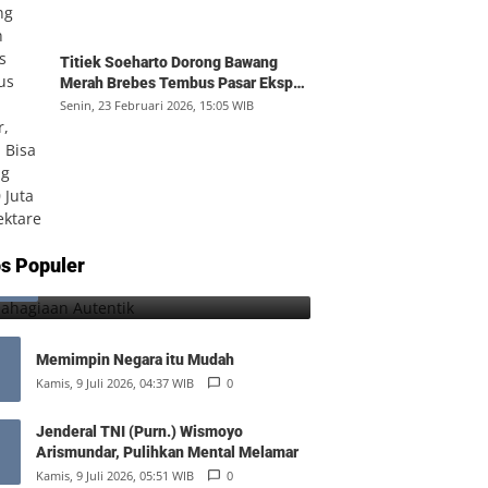
Titiek Soeharto Dorong Bawang
Merah Brebes Tembus Pasar Ekspor,
Petani Bisa Untung Rp350 Juta per
Senin, 23 Februari 2026, 15:05 WIB
Hektare
Kebahagiaan Autentik
s Populer
1
Jumat, 7 Agustus 2026, 10:25 WIB
0
Memimpin Negara itu Mudah
Kamis, 9 Juli 2026, 04:37 WIB
0
Jenderal TNI (Purn.) Wismoyo
Arismundar, Pulihkan Mental Melamar
Kamis, 9 Juli 2026, 05:51 WIB
0