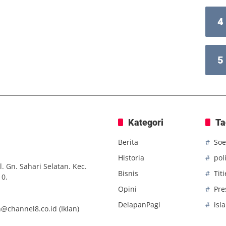
4
5
Kategori
Ta
Berita
Soe
Historia
poli
. Gn. Sahari Selatan. Kec.
Bisnis
Tit
10.
Opini
Pre
DelapanPagi
isl
n@channel8.co.id
(Iklan)