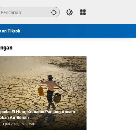
w on Tiktok
ngan
padai El Nino, Kemarau Panjang Ancam
okan Air Bersih
, 1 Juli 2026, 15:36 WIB