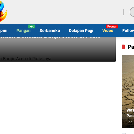
Sabtu, 8 Agustus 2026
pini
Pangan
Serbaneka
Delapan Pagi
Video
Follo
tuan Bencana Banjir Aceh di Pidie
Pa
Was
Pas
Rabu