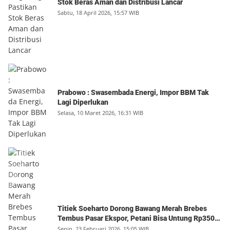
Stok Beras Aman dan Distribusi Lancar
Sabtu, 18 April 2026, 15:57 WIB
Prabowo : Swasembada Energi, Impor BBM Tak
Lagi Diperlukan
Selasa, 10 Maret 2026, 16:31 WIB
Titiek Soeharto Dorong Bawang Merah Brebes
Tembus Pasar Ekspor, Petani Bisa Untung Rp350
Juta per Hektare
Senin, 23 Februari 2026, 15:05 WIB