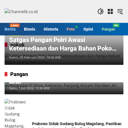
Langsung
ke
konten
Berita
Bisnis
Historia
Foto
Opini
Pangan
S
Berita
Satgas Pangan Polri Awasi
pokok
Ketersediaan dan Harga Bahan Pokok
Jelang Ramadhan
Kamis, 20 Februari 2025, 18:58 WIB
Pangan
Waspadai El Nino, Kemarau Panjang Ancam Pasokan Air
Bersih
Rabu, 1 Juli 2026, 15:36 WIB
Prabowo Sidak Gudang Bulog Magelang, Pastikan