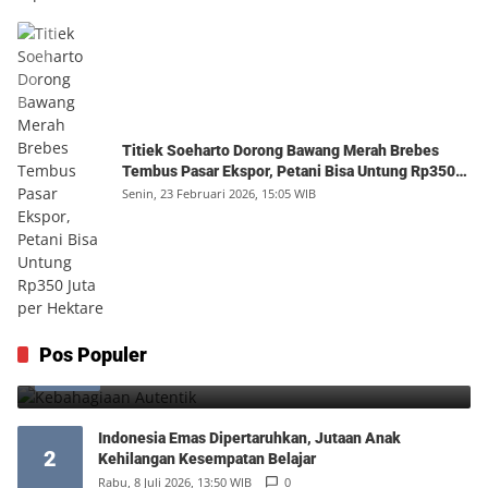
Titiek Soeharto Dorong Bawang Merah Brebes
Tembus Pasar Ekspor, Petani Bisa Untung Rp350
Juta per Hektare
Senin, 23 Februari 2026, 15:05 WIB
Kebahagiaan Autentik
Pos Populer
1
Jumat, 7 Agustus 2026, 04:25 WIB
0
Indonesia Emas Dipertaruhkan, Jutaan Anak
2
Kehilangan Kesempatan Belajar
Rabu, 8 Juli 2026, 13:50 WIB
0