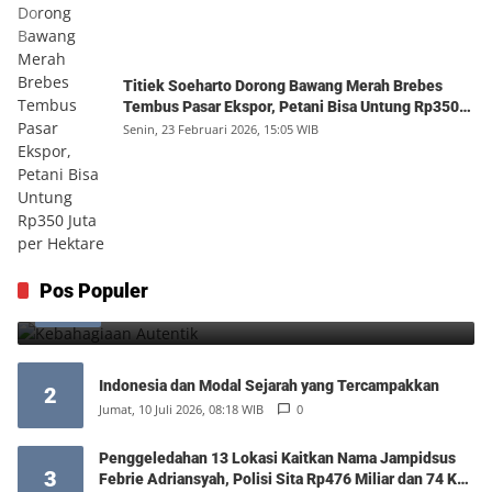
Titiek Soeharto Dorong Bawang Merah Brebes
Tembus Pasar Ekspor, Petani Bisa Untung Rp350
Juta per Hektare
Senin, 23 Februari 2026, 15:05 WIB
Kebahagiaan Autentik
Pos Populer
1
Jumat, 7 Agustus 2026, 10:25 WIB
0
Indonesia dan Modal Sejarah yang Tercampakkan
2
Jumat, 10 Juli 2026, 08:18 WIB
0
Penggeledahan 13 Lokasi Kaitkan Nama Jampidsus
3
Febrie Adriansyah, Polisi Sita Rp476 Miliar dan 74 Kg