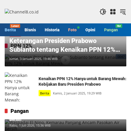
Langsung
ke
konten
Berita
Bisnis
Historia
Foto
Opini
Pangan
S
Video
Keterangan Presiden Prabowo
PPN 12%
Subianto tentang Kenaikan PPN 12%
0047
untuk Barang Mewah
Jumat, 3 Januari 2025, 19:46 WIB
Kenaikan PPN 12% Hanya untuk Barang Mewah:
Kebijakan Baru Presiden Prabowo
Berita
Kamis, 2 Januari 2025, 19:29 WIB
Pangan
Waspadai El Nino, Kemarau Panjang Ancam Pasokan Air
Bersih
Rabu, 1 Juli 2026, 15:36 WIB