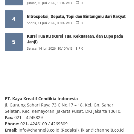
Emas
Jumat, 10 Juli 2026, 13:16 WIB
0
Introspeksi, Sepatu, Topi dan Bintangmu dari Rakyat
4
Sabtu, 11 Juli 2026, 09:06 WIB
0
Kursi Tua Itu (Kursi Tua, Kekuasaan, dan Lupa pada
5
Janji)
Selasa, 14 Juli 2026, 10:10 WIB
0
PT. Kaya Kreatif Cendikia Indonesia
Jl. Gunung Sahari Raya 73 C No.17 – 18. Kel. Gn. Sahari
Selatan. Kec. Kemayoran. Jakarta Pusat. DKI Jakarta 10610.
Fax:
021 – 4245829
Phone:
021- 4246109 / 4269309
Email:
info@channel8.co.id
(Redaksi),
iklan@channel8.co.id