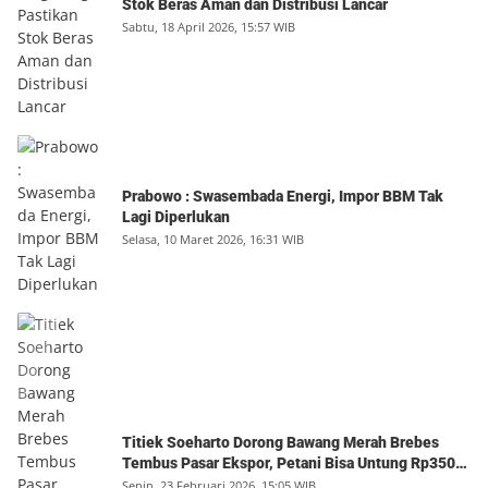
Stok Beras Aman dan Distribusi Lancar
Sabtu, 18 April 2026, 15:57 WIB
Prabowo : Swasembada Energi, Impor BBM Tak
Lagi Diperlukan
Selasa, 10 Maret 2026, 16:31 WIB
Titiek Soeharto Dorong Bawang Merah Brebes
Tembus Pasar Ekspor, Petani Bisa Untung Rp350
Juta per Hektare
Senin, 23 Februari 2026, 15:05 WIB