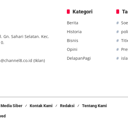
Kategori
Ta
Berita
Soe
Historia
poli
. Gn. Sahari Selatan. Kec.
Bisnis
Tit
10.
Opini
Pre
DelapanPagi
isl
n@channel8.co.id
(Iklan)
Media Siber
Kontak Kami
Redaksi
Tentang Kami
rved