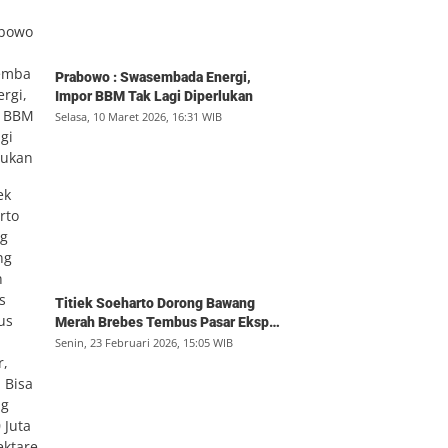
Prabowo : Swasembada Energi,
Impor BBM Tak Lagi Diperlukan
Selasa, 10 Maret 2026, 16:31 WIB
Titiek Soeharto Dorong Bawang
Merah Brebes Tembus Pasar Ekspor,
Petani Bisa Untung Rp350 Juta per
Senin, 23 Februari 2026, 15:05 WIB
Hektare