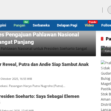
Jumat, 7 Agustus 2026
pini
Pangan
Serbaneka
Delapan Pagi
Video
Follo
es Pengajuan Pahlawan Nasional
Pa
angat Panjang
Was
Pas
Rabu
r Reveal, Putra dan Andie Siap Sambut Anak
 Oktober 2025, 16:55 WIB
Bekasi. Pasangan Haryo Putra Nugroho (Putra)…
esiden Soeharto: Saya Sebagai Elemen
5
3 Februari 2025, 17:40 WIB