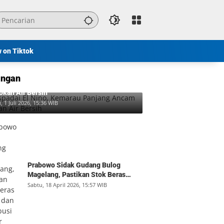
w on Tiktok
ngan
padai El Nino, Kemarau Panjang Ancam
okan Air Bersih
, 1 Juli 2026, 15:36 WIB
Prabowo Sidak Gudang Bulog
Magelang, Pastikan Stok Beras
Aman dan Distribusi Lancar
Sabtu, 18 April 2026, 15:57 WIB