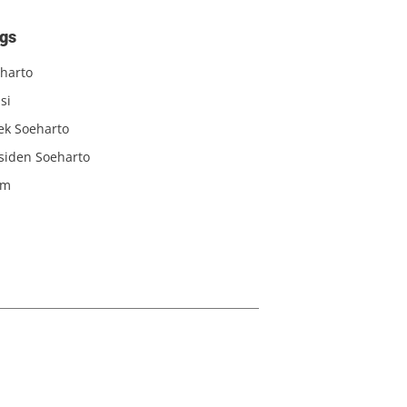
gs
harto
si
iek Soeharto
siden Soeharto
am