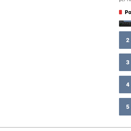
Po
2
3
4
5