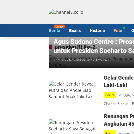
Langsung
ke
konten
Berita
Bisnis
Historia
Foto
O
Berita
Agus Sudono Centre : Pros
presiden RI Ke-2
untuk Presiden Soeharto S
Kamis, 27 November 2025, 17:58 WIB
Gelar Gende
Laki-Laki
Berita
Minggu, 5
Channel8.co.id – 
Renungan Pr
Angkatan 4
Berita
Minggu, 2