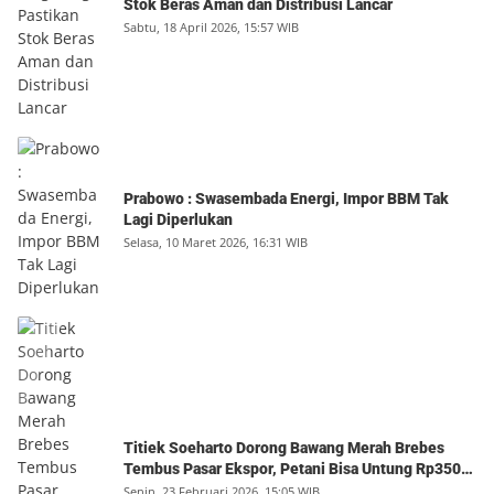
Stok Beras Aman dan Distribusi Lancar
Sabtu, 18 April 2026, 15:57 WIB
Prabowo : Swasembada Energi, Impor BBM Tak
Lagi Diperlukan
Selasa, 10 Maret 2026, 16:31 WIB
Titiek Soeharto Dorong Bawang Merah Brebes
Tembus Pasar Ekspor, Petani Bisa Untung Rp350
Juta per Hektare
Senin, 23 Februari 2026, 15:05 WIB