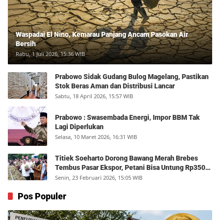
Waspadai El Nino, Kemarau Panjang Ancam Pasokan Air
Bersih
Rabu, 1 Juli 2026, 15:36 WIB
Prabowo Sidak Gudang Bulog Magelang, Pastikan
Stok Beras Aman dan Distribusi Lancar
Sabtu, 18 April 2026, 15:57 WIB
Prabowo : Swasembada Energi, Impor BBM Tak
Lagi Diperlukan
Selasa, 10 Maret 2026, 16:31 WIB
Titiek Soeharto Dorong Bawang Merah Brebes
Tembus Pasar Ekspor, Petani Bisa Untung Rp350
Juta per Hektare
Senin, 23 Februari 2026, 15:05 WIB
Pos Populer