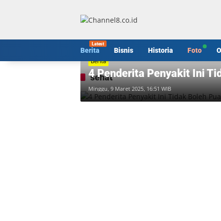
Langsung
ke
konten
Berita
Bisnis
Historia
Foto
O
Berita
4 Penderita Penyakit Ini 
sehat
Minggu, 9 Maret 2025, 16:51 WIB