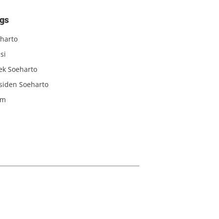
gs
harto
si
iek Soeharto
siden Soeharto
am