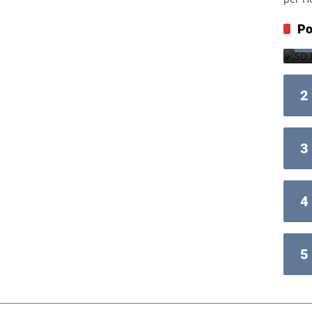
Po
2
3
4
5