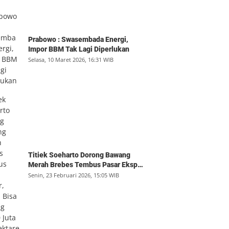
Prabowo : Swasembada Energi,
Impor BBM Tak Lagi Diperlukan
Selasa, 10 Maret 2026, 16:31 WIB
Titiek Soeharto Dorong Bawang
Merah Brebes Tembus Pasar Ekspor,
Petani Bisa Untung Rp350 Juta per
Senin, 23 Februari 2026, 15:05 WIB
Hektare