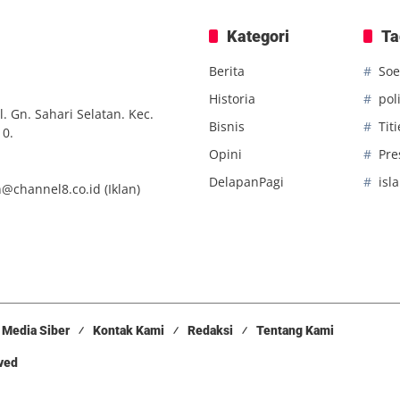
Kategori
Ta
Berita
Soe
Historia
poli
. Gn. Sahari Selatan. Kec.
Bisnis
Tit
10.
Opini
Pre
DelapanPagi
isl
n@channel8.co.id
(Iklan)
Media Siber
Kontak Kami
Redaksi
Tentang Kami
rved