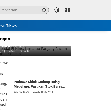
w on Tiktok
ngan
padai El Nino, Kemarau Panjang Ancam
okan Air Bersih
, 1 Juli 2026, 15:36 WIB
Prabowo Sidak Gudang Bulog
Magelang, Pastikan Stok Beras
Aman dan Distribusi Lancar
Sabtu, 18 April 2026, 15:57 WIB