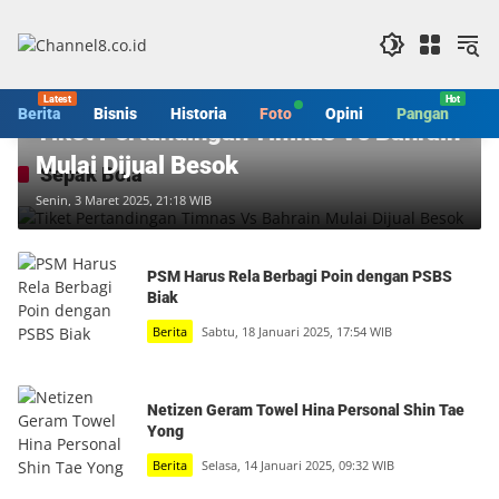
Langsung
ke
konten
Berita
Berita
Bisnis
Historia
Foto
Opini
Pangan
S
Tiket Pertandingan Timnas Vs Bahrain
Mulai Dijual Besok
Sepak Bola
Senin, 3 Maret 2025, 21:18 WIB
PSM Harus Rela Berbagi Poin dengan PSBS
Biak
Berita
Sabtu, 18 Januari 2025, 17:54 WIB
Netizen Geram Towel Hina Personal Shin Tae
Yong
Berita
Selasa, 14 Januari 2025, 09:32 WIB