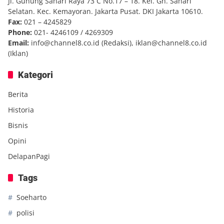
Jl. Gunung Sahari Raya 73 C No.17 – 18. Kel. Gn. Sahari
Selatan. Kec. Kemayoran. Jakarta Pusat. DKI Jakarta 10610.
Fax:
021 – 4245829
Phone:
021- 4246109 / 4269309
Email:
info@channel8.co.id
(Redaksi),
iklan@channel8.co.id
(Iklan)
Kategori
Berita
Historia
Bisnis
Opini
DelapanPagi
Tags
Soeharto
polisi