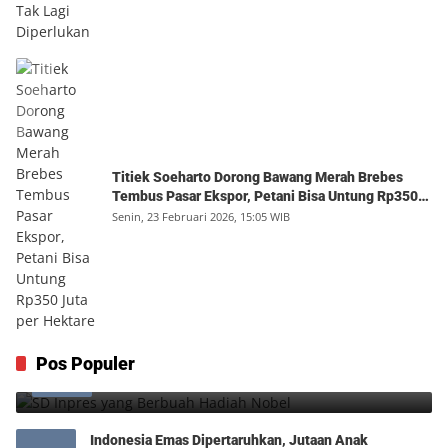
Titiek Soeharto Dorong Bawang Merah Brebes
Tembus Pasar Ekspor, Petani Bisa Untung Rp350
Juta per Hektare
Senin, 23 Februari 2026, 15:05 WIB
SD Inpres yang Berbuah Hadiah Nobel
Pos Populer
1
Kamis, 6 Agustus 2026, 12:49 WIB
0
Indonesia Emas Dipertaruhkan, Jutaan Anak