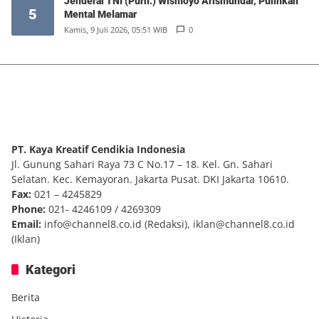
Jenderal TNI (Purn.) Wismoyo Arismundar, Pulihkan
5
Mental Melamar
Kamis, 9 Juli 2026, 05:51 WIB
0
PT. Kaya Kreatif Cendikia Indonesia
Jl. Gunung Sahari Raya 73 C No.17 – 18. Kel. Gn. Sahari
Selatan. Kec. Kemayoran. Jakarta Pusat. DKI Jakarta 10610.
Fax:
021 – 4245829
Phone:
021- 4246109 / 4269309
Email:
info@channel8.co.id
(Redaksi),
iklan@channel8.co.id
(Iklan)
Kategori
Berita