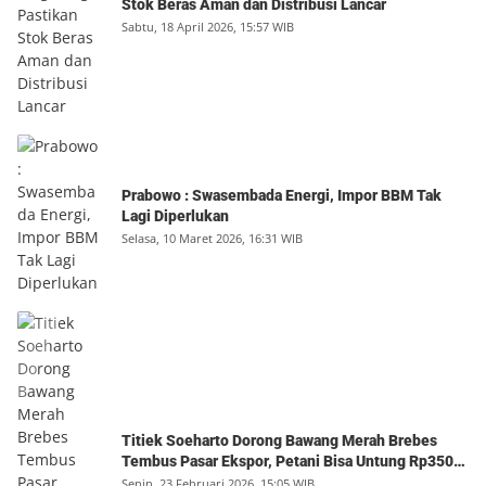
Stok Beras Aman dan Distribusi Lancar
Sabtu, 18 April 2026, 15:57 WIB
Prabowo : Swasembada Energi, Impor BBM Tak
Lagi Diperlukan
Selasa, 10 Maret 2026, 16:31 WIB
Titiek Soeharto Dorong Bawang Merah Brebes
Tembus Pasar Ekspor, Petani Bisa Untung Rp350
Juta per Hektare
Senin, 23 Februari 2026, 15:05 WIB