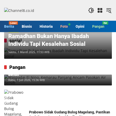
Langsung
ke
konten
Berita
Bisnis
Historia
Foto
Opini
Pangan
S
Berita
Ramadhan Bukan Hanya Ibadah
sosial
Individu Tapi Kesalehan Sosial
Sabtu, 1 Maret 2025, 11:53 WIB
Pangan
Waspadai El Nino, Kemarau Panjang Ancam Pasokan Air
Bersih
Rabu, 1 Juli 2026, 15:36 WIB
Prabowo Sidak Gudang Bulog Magelang, Pastikan