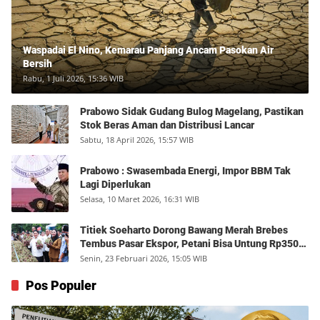
Waspadai El Nino, Kemarau Panjang Ancam Pasokan Air
Bersih
Rabu, 1 Juli 2026, 15:36 WIB
Prabowo Sidak Gudang Bulog Magelang, Pastikan
Stok Beras Aman dan Distribusi Lancar
Sabtu, 18 April 2026, 15:57 WIB
Prabowo : Swasembada Energi, Impor BBM Tak
Lagi Diperlukan
Selasa, 10 Maret 2026, 16:31 WIB
Titiek Soeharto Dorong Bawang Merah Brebes
Tembus Pasar Ekspor, Petani Bisa Untung Rp350
Juta per Hektare
Senin, 23 Februari 2026, 15:05 WIB
Pos Populer