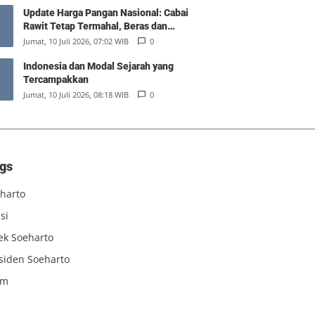
Update Harga Pangan Nasional: Cabai
Rawit Tetap Termahal, Beras dan
Minyak Goreng Stabil
Jumat, 10 Juli 2026, 07:02 WIB
0
Indonesia dan Modal Sejarah yang
Tercampakkan
Jumat, 10 Juli 2026, 08:18 WIB
0
gs
harto
si
iek Soeharto
siden Soeharto
am