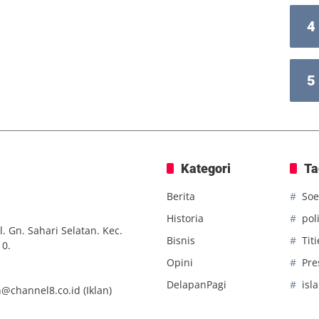
4
5
Kategori
Ta
Berita
Soe
Historia
poli
. Gn. Sahari Selatan. Kec.
Bisnis
Tit
10.
Opini
Pre
DelapanPagi
isl
n@channel8.co.id
(Iklan)