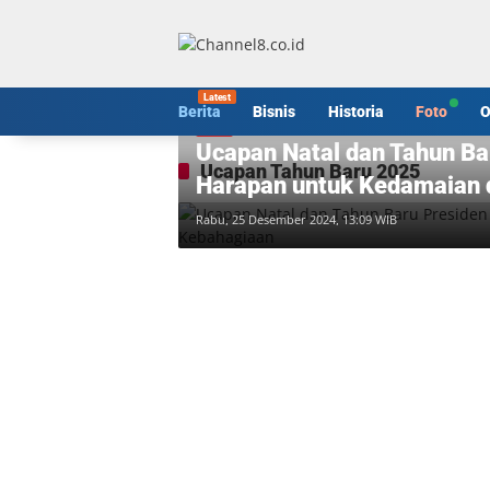
Langsung
ke
konten
Berita
Bisnis
Historia
Foto
O
Foto
Ucapan Natal dan Tahun Ba
Ucapan Tahun Baru 2025
Harapan untuk Kedamaian 
Rabu, 25 Desember 2024, 13:09 WIB