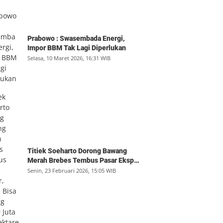
Prabowo : Swasembada Energi,
Impor BBM Tak Lagi Diperlukan
Selasa, 10 Maret 2026, 16:31 WIB
Titiek Soeharto Dorong Bawang
Merah Brebes Tembus Pasar Ekspor,
Petani Bisa Untung Rp350 Juta per
Senin, 23 Februari 2026, 15:05 WIB
Hektare