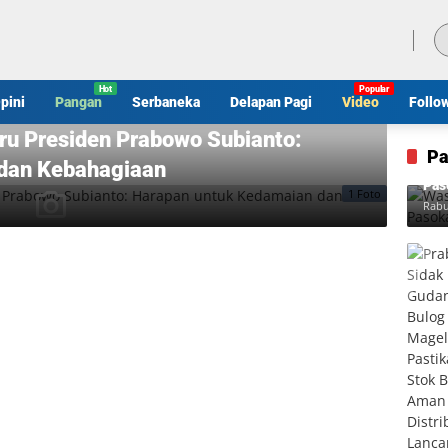
Sabtu, 8 Agustus 2026
pini
Pangan
Serbaneka
Delapan Pagi
Video
Follo
ru Presiden Prabowo Subianto:
Pa
dan Kebahagiaan
Was
Pas
1 Foto
Rabu