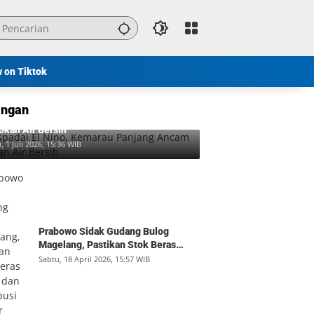
w on Tiktok
ngan
padai El Nino, Kemarau Panjang Ancam
okan Air Bersih
, 1 Juli 2026, 15:36 WIB
Prabowo Sidak Gudang Bulog
Magelang, Pastikan Stok Beras
Aman dan Distribusi Lancar
Sabtu, 18 April 2026, 15:57 WIB