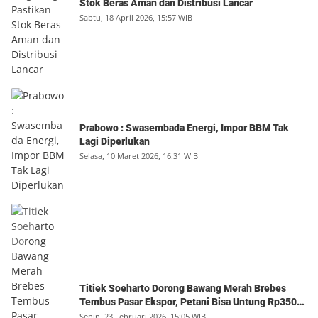
Stok Beras Aman dan Distribusi Lancar
Sabtu, 18 April 2026, 15:57 WIB
Prabowo : Swasembada Energi, Impor BBM Tak
Lagi Diperlukan
Selasa, 10 Maret 2026, 16:31 WIB
Titiek Soeharto Dorong Bawang Merah Brebes
Tembus Pasar Ekspor, Petani Bisa Untung Rp350
Juta per Hektare
Senin, 23 Februari 2026, 15:05 WIB