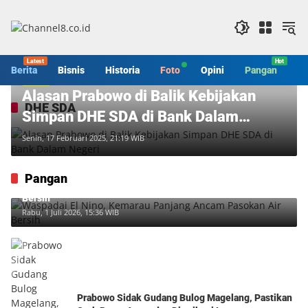
Langsung
ke
konten
Berita
Bisnis
Historia
Foto
Opini
Pangan
S
Berita
Alasan Prabowo di Balik Kebijakan
DHE SDA
Simpan DHE SDA di Bank Dalam
Negeri
Senin, 17 Februari 2025, 21:19 WIB
Pangan
Waspadai El Nino, Kemarau Panjang Ancam Pasokan Air
Bersih
Rabu, 1 Juli 2026, 15:36 WIB
Prabowo Sidak Gudang Bulog Magelang, Pastikan