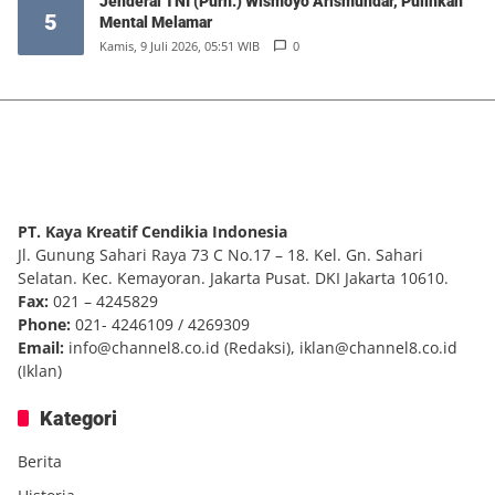
Jenderal TNI (Purn.) Wismoyo Arismundar, Pulihkan
5
Mental Melamar
Kamis, 9 Juli 2026, 05:51 WIB
0
PT. Kaya Kreatif Cendikia Indonesia
Jl. Gunung Sahari Raya 73 C No.17 – 18. Kel. Gn. Sahari
Selatan. Kec. Kemayoran. Jakarta Pusat. DKI Jakarta 10610.
Fax:
021 – 4245829
Phone:
021- 4246109 / 4269309
Email:
info@channel8.co.id
(Redaksi),
iklan@channel8.co.id
(Iklan)
Kategori
Berita