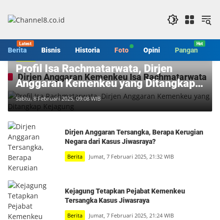
Langsung
ke
konten
Berita
Bisnis
Historia
Foto
Opini
Pangan
S
Berita
Profil Isa Rachmatarwata, Dirjen
Dirjen Anggaran Kemenkeu Isa Rachmatarwata
Anggaran Kemenkeu yang Ditangkap
Kejagung
Sabtu, 8 Februari 2025, 09:08 WIB
Dirjen Anggaran Tersangka, Berapa Kerugian
Negara dari Kasus Jiwasraya?
Berita
Jumat, 7 Februari 2025, 21:32 WIB
Kejagung Tetapkan Pejabat Kemenkeu
Tersangka Kasus Jiwasraya
Berita
Jumat, 7 Februari 2025, 21:24 WIB