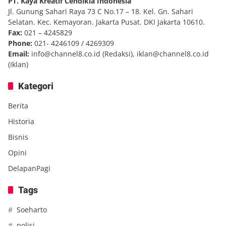
PT. Kaya Kreatif Cendikia Indonesia
Jl. Gunung Sahari Raya 73 C No.17 – 18. Kel. Gn. Sahari
Selatan. Kec. Kemayoran. Jakarta Pusat. DKI Jakarta 10610.
Fax:
021 – 4245829
Phone:
021- 4246109 / 4269309
Email:
info@channel8.co.id
(Redaksi),
iklan@channel8.co.id
(Iklan)
Kategori
Berita
Historia
Bisnis
Opini
DelapanPagi
Tags
Soeharto
polisi