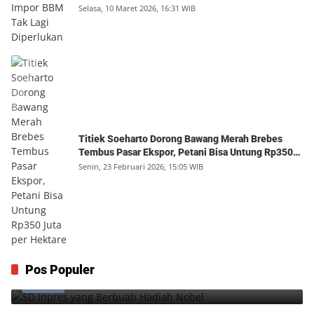
Selasa, 10 Maret 2026, 16:31 WIB
Titiek Soeharto Dorong Bawang Merah Brebes
Tembus Pasar Ekspor, Petani Bisa Untung Rp350
Juta per Hektare
Senin, 23 Februari 2026, 15:05 WIB
SD Inpres yang Berbuah Hadiah Nobel
Pos Populer
1
Kamis, 6 Agustus 2026, 12:49 WIB
0