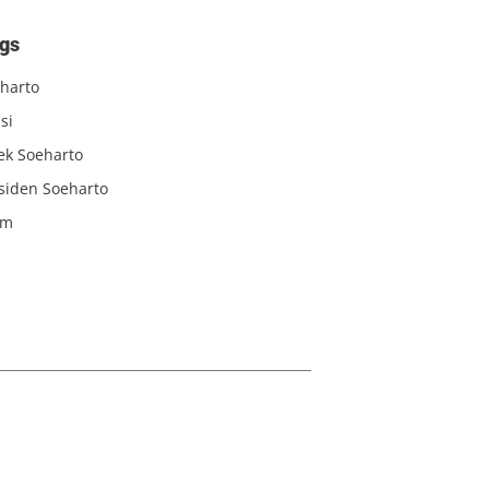
gs
harto
si
iek Soeharto
siden Soeharto
am