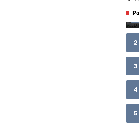
Po
2
3
4
5