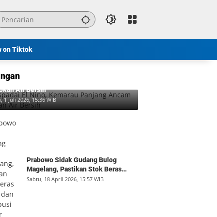
w on Tiktok
ngan
padai El Nino, Kemarau Panjang Ancam
okan Air Bersih
, 1 Juli 2026, 15:36 WIB
Prabowo Sidak Gudang Bulog
Magelang, Pastikan Stok Beras
Aman dan Distribusi Lancar
Sabtu, 18 April 2026, 15:57 WIB