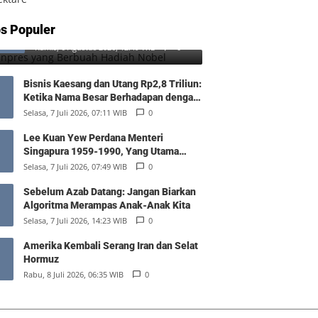
SD Inpres yang Berbuah Hadiah
s Populer
1
Nobel
Kamis, 6 Agustus 2026, 12:49 WIB
0
Bisnis Kaesang dan Utang Rp2,8 Triliun:
Ketika Nama Besar Berhadapan dengan
Hukum Pasar
Selasa, 7 Juli 2026, 07:11 WIB
0
Lee Kuan Yew Perdana Menteri
Singapura 1959-1990, Yang Utama
Diantara Yang Sederajat
Selasa, 7 Juli 2026, 07:49 WIB
0
Sebelum Azab Datang: Jangan Biarkan
Algoritma Merampas Anak-Anak Kita
Selasa, 7 Juli 2026, 14:23 WIB
0
Amerika Kembali Serang Iran dan Selat
Hormuz
Rabu, 8 Juli 2026, 06:35 WIB
0