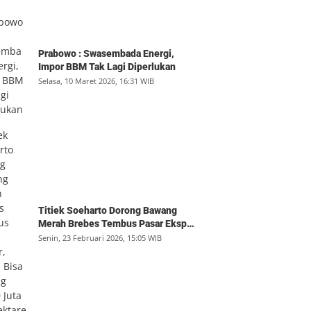
Prabowo : Swasembada Energi,
Impor BBM Tak Lagi Diperlukan
Selasa, 10 Maret 2026, 16:31 WIB
Titiek Soeharto Dorong Bawang
Merah Brebes Tembus Pasar Ekspor,
Petani Bisa Untung Rp350 Juta per
Senin, 23 Februari 2026, 15:05 WIB
Hektare