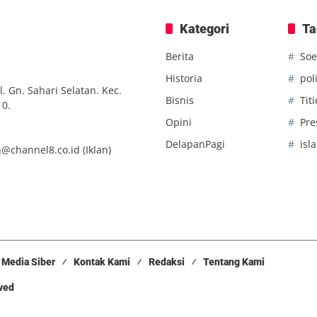
Kategori
Ta
Berita
Soe
Historia
poli
. Gn. Sahari Selatan. Kec.
Bisnis
Tit
10.
Opini
Pre
DelapanPagi
isl
n@channel8.co.id
(Iklan)
Media Siber
Kontak Kami
Redaksi
Tentang Kami
rved