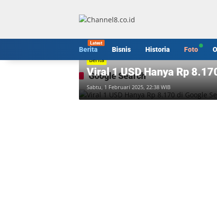
Langsung
ke
konten
Berita
Bisnis
Historia
Foto
O
Berita
Viral 1 USD Hanya Rp 8.170
Google Search
Sabtu, 1 Februari 2025, 22:38 WIB