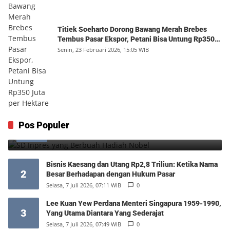
Titiek Soeharto Dorong Bawang Merah Brebes
Tembus Pasar Ekspor, Petani Bisa Untung Rp350
Juta per Hektare
Senin, 23 Februari 2026, 15:05 WIB
SD Inpres yang Berbuah Hadiah Nobel
Pos Populer
1
Kamis, 6 Agustus 2026, 12:49 WIB
0
Bisnis Kaesang dan Utang Rp2,8 Triliun: Ketika Nama
2
Besar Berhadapan dengan Hukum Pasar
Selasa, 7 Juli 2026, 07:11 WIB
0
Lee Kuan Yew Perdana Menteri Singapura 1959-1990,
3
Yang Utama Diantara Yang Sederajat
Selasa, 7 Juli 2026, 07:49 WIB
0