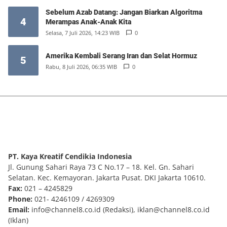
Sebelum Azab Datang: Jangan Biarkan Algoritma
4
Merampas Anak-Anak Kita
Selasa, 7 Juli 2026, 14:23 WIB
0
Amerika Kembali Serang Iran dan Selat Hormuz
5
Rabu, 8 Juli 2026, 06:35 WIB
0
PT. Kaya Kreatif Cendikia Indonesia
Jl. Gunung Sahari Raya 73 C No.17 – 18. Kel. Gn. Sahari
Selatan. Kec. Kemayoran. Jakarta Pusat. DKI Jakarta 10610.
Fax:
021 – 4245829
Phone:
021- 4246109 / 4269309
Email:
info@channel8.co.id
(Redaksi),
iklan@channel8.co.id
(Iklan)