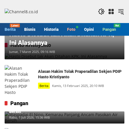
Langsung
ke
konten
Berita
Berita
Bisnis
Historia
Foto
Opini
Pangan
S
Hasto Disebut tak Akan Ditahan KPK,
Ini Alasannya
Hasto Kristiyanto
Jumat, 7 Maret 2025, 09:16 WIB
Alasan Hakim Tolak Praperadilan Sekjen PDIP
Hasto Kristiyanto
Berita
Kamis, 13 Februari 2025, 20:10 WIB
Pangan
Waspadai El Nino, Kemarau Panjang Ancam Pasokan Air
Bersih
Rabu, 1 Juli 2026, 15:36 WIB