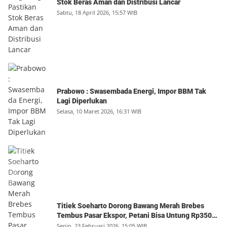
Stok Beras Aman dan Distribusi Lancar
Sabtu, 18 April 2026, 15:57 WIB
Prabowo : Swasembada Energi, Impor BBM Tak
Lagi Diperlukan
Selasa, 10 Maret 2026, 16:31 WIB
Titiek Soeharto Dorong Bawang Merah Brebes
Tembus Pasar Ekspor, Petani Bisa Untung Rp350
Juta per Hektare
Senin, 23 Februari 2026, 15:05 WIB