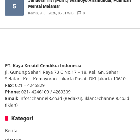
Jenderal TNI (Purn.) Wismoyo Arismundar, Pulihkan
5
Mental Melamar
Kamis, 9 Juli 2026, 05:51 WIB
0
PT. Kaya Kreatif Cendikia Indonesia
Jl. Gunung Sahari Raya 73 C No.17 – 18. Kel. Gn. Sahari
Selatan. Kec. Kemayoran. Jakarta Pusat. DKI Jakarta 10610.
Fax:
021 – 4245829
Phone:
021- 4246109 / 4269309
Email:
info@channel8.co.id
(Redaksi),
iklan@channel8.co.id
(Iklan)
Kategori
Berita