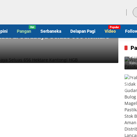
Jumat, 7 Agustus 2026
pini
Pangan
Serbaneka
Delapan Pagi
Video
Follo
Laut di Surabaya Seluas 656 Hektare
Pa
Was
Pas
Rabu