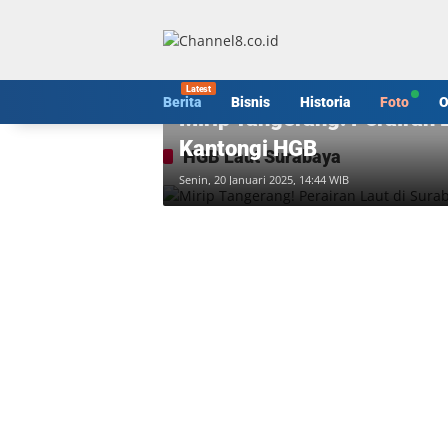
Langsung
ke
konten
Berita
Berita
Bisnis
Historia
Foto
O
Mirip Tangerang! Perairan 
Kantongi HGB
HGB Laut Surabaya
Senin, 20 Januari 2025, 14:44 WIB