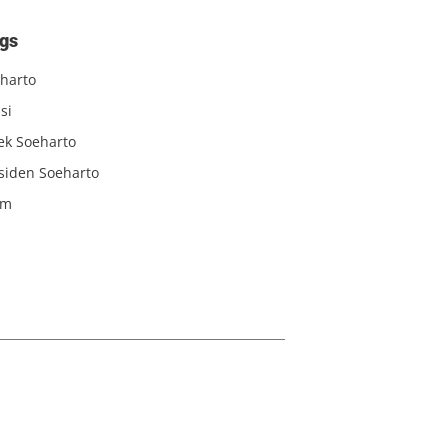
gs
harto
si
iek Soeharto
siden Soeharto
am