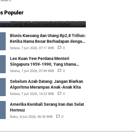
SD Inpres yang Berbuah Hadiah
s Populer
1
Nobel
Kamis, 6 Agustus 2026, 12:49 WIB
0
Bisnis Kaesang dan Utang Rp2,8 Triliun:
Ketika Nama Besar Berhadapan dengan
Hukum Pasar
Selasa, 7 Juli 2026, 07:11 WIB
0
Lee Kuan Yew Perdana Menteri
Singapura 1959-1990, Yang Utama
Diantara Yang Sederajat
Selasa, 7 Juli 2026, 07:49 WIB
0
Sebelum Azab Datang: Jangan Biarkan
Algoritma Merampas Anak-Anak Kita
Selasa, 7 Juli 2026, 14:23 WIB
0
Amerika Kembali Serang Iran dan Selat
Hormuz
Rabu, 8 Juli 2026, 06:35 WIB
0