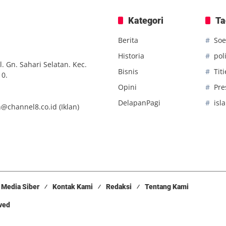
Kategori
Ta
Berita
Soe
Historia
poli
. Gn. Sahari Selatan. Kec.
Bisnis
Tit
10.
Opini
Pre
DelapanPagi
isl
n@channel8.co.id
(Iklan)
Media Siber
Kontak Kami
Redaksi
Tentang Kami
rved