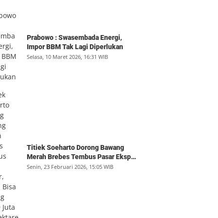
Prabowo : Swasembada Energi,
Impor BBM Tak Lagi Diperlukan
Selasa, 10 Maret 2026, 16:31 WIB
Titiek Soeharto Dorong Bawang
Merah Brebes Tembus Pasar Ekspor,
Petani Bisa Untung Rp350 Juta per
Senin, 23 Februari 2026, 15:05 WIB
Hektare