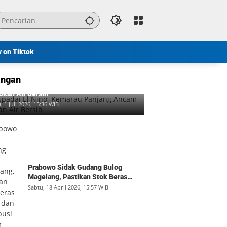
w on Tiktok
ngan
padai El Nino, Kemarau Panjang Ancam
okan Air Bersih
, 1 Juli 2026, 15:36 WIB
Prabowo Sidak Gudang Bulog
Magelang, Pastikan Stok Beras
Aman dan Distribusi Lancar
Sabtu, 18 April 2026, 15:57 WIB