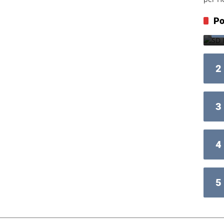
Po
2
3
4
5