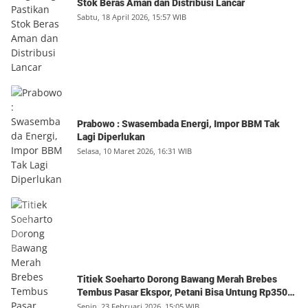
Stok Beras Aman dan Distribusi Lancar
Sabtu, 18 April 2026, 15:57 WIB
Prabowo : Swasembada Energi, Impor BBM Tak
Lagi Diperlukan
Selasa, 10 Maret 2026, 16:31 WIB
Titiek Soeharto Dorong Bawang Merah Brebes
Tembus Pasar Ekspor, Petani Bisa Untung Rp350
Juta per Hektare
Senin, 23 Februari 2026, 15:05 WIB