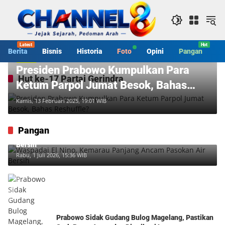
Langsung
ke
konten
Berita
Bisnis
Historia
Foto
Opini
Pangan
S
Berita
Presiden Prabowo Kumpulkan Para
Hut ke-17 Partai Gerindra
Ketum Parpol Jumat Besok, Bahas
Reshuffle?
Kamis, 13 Februari 2025, 19:01 WIB
Pangan
Waspadai El Nino, Kemarau Panjang Ancam Pasokan Air
Bersih
Rabu, 1 Juli 2026, 15:36 WIB
Prabowo Sidak Gudang Bulog Magelang, Pastikan