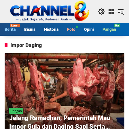
Langsung
ke
konten
Berita
Bisnis
Historia
Foto
Opini
Pangan
S
Impor Daging
Pangan
Jelang Ramadhan, Pemerintah Mau
Impor Gula dan Daging Sapi Serta