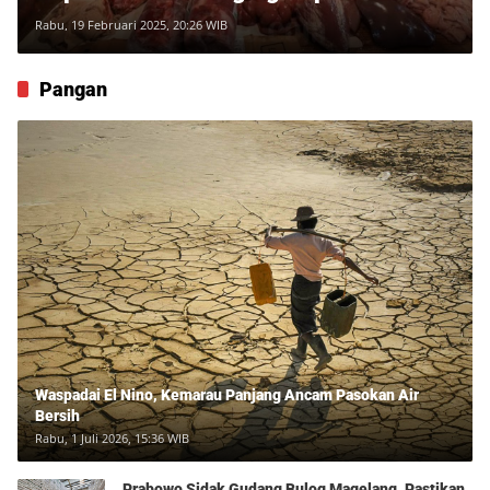
Kerbau
Rabu, 19 Februari 2025, 20:26 WIB
Pangan
Waspadai El Nino, Kemarau Panjang Ancam Pasokan Air
Bersih
Rabu, 1 Juli 2026, 15:36 WIB
Prabowo Sidak Gudang Bulog Magelang, Pastikan