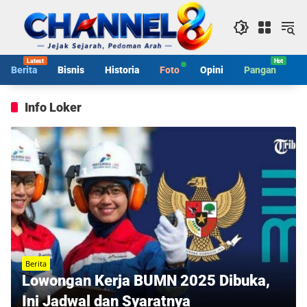
Langsung
ke
konten
Berita
Bisnis
Historia
Foto
Opini
Pangan
S
Info Loker
Berita
Lowongan Kerja BUMN 2025 Dibuka,
Ini Jadwal dan Syaratnya