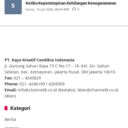
Ketika Kepemimpinan Kehilangan Kenegarawanan
5
Kamis, 16 Juli 2026, 08:04 WIB
0
PT. Kaya Kreatif Cendikia Indonesia
Jl. Gunung Sahari Raya 73 C No.17 – 18. Kel. Gn. Sahari
Selatan. Kec. Kemayoran. Jakarta Pusat. DKI Jakarta 10610.
Fax:
021 – 4245829
Phone:
021- 4246109 / 4269309
Email:
info@channel8.co.id
(Redaksi),
iklan@channel8.co.id
(Iklan)
Kategori
Berita