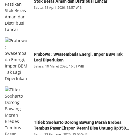
Stok Beras Aman dan Distribusi Lancar
Sabtu, 18 April 2026, 15:57 WIB
Prabowo : Swasembada Energi, Impor BBM Tak
Lagi Diperlukan
Selasa, 10 Maret 2026, 16:31 WIB
Titiek Soeharto Dorong Bawang Merah Brebes
Tembus Pasar Ekspor, Petani Bisa Untung Rp350
Juta per Hektare
Senin, 23 Februari 2026, 15:05 WIB