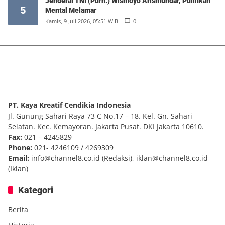
Jenderal TNI (Purn.) Wismoyo Arismundar, Pulihkan
5
Mental Melamar
Kamis, 9 Juli 2026, 05:51 WIB
0
PT. Kaya Kreatif Cendikia Indonesia
Jl. Gunung Sahari Raya 73 C No.17 – 18. Kel. Gn. Sahari
Selatan. Kec. Kemayoran. Jakarta Pusat. DKI Jakarta 10610.
Fax:
021 – 4245829
Phone:
021- 4246109 / 4269309
Email:
info@channel8.co.id
(Redaksi),
iklan@channel8.co.id
(Iklan)
Kategori
Berita