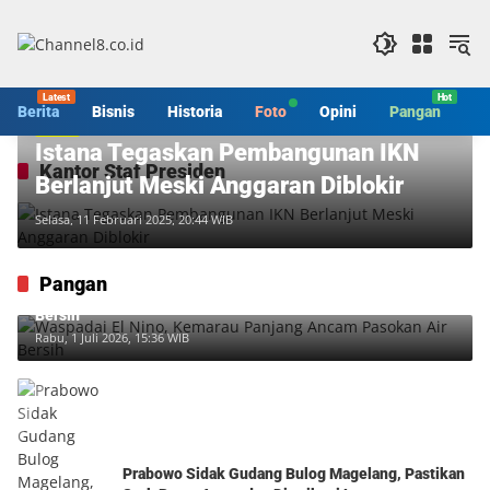
Langsung
ke
konten
Berita
Bisnis
Historia
Foto
Opini
Pangan
S
Berita
Istana Tegaskan Pembangunan IKN
Kantor Staf Presiden
Berlanjut Meski Anggaran Diblokir
Selasa, 11 Februari 2025, 20:44 WIB
Pangan
Waspadai El Nino, Kemarau Panjang Ancam Pasokan Air
Bersih
Rabu, 1 Juli 2026, 15:36 WIB
Prabowo Sidak Gudang Bulog Magelang, Pastikan