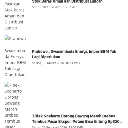
Stok Beras Aman dan Distribusi Lancar
Sabtu, 18 April 2026, 15:57 WIB
Prabowo : Swasembada Energi, Impor BBM Tak
Lagi Diperlukan
Selasa, 10 Maret 2026, 16:31 WIB
Titiek Soeharto Dorong Bawang Merah Brebes
Tembus Pasar Ekspor, Petani Bisa Untung Rp350
Juta per Hektare
Senin, 23 Februari 2026, 15:05 WIB