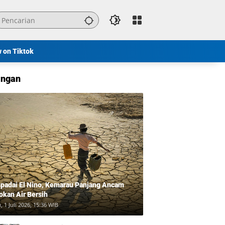
w on Tiktok
ngan
padai El Nino, Kemarau Panjang Ancam
okan Air Bersih
, 1 Juli 2026, 15:36 WIB