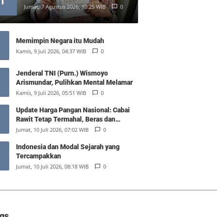
1
Jumat, 7 Agustus 2026, 10:25 WIB
0
Memimpin Negara itu Mudah
Kamis, 9 Juli 2026, 04:37 WIB
0
Jenderal TNI (Purn.) Wismoyo
Arismundar, Pulihkan Mental Melamar
Kamis, 9 Juli 2026, 05:51 WIB
0
Update Harga Pangan Nasional: Cabai
Rawit Tetap Termahal, Beras dan
Minyak Goreng Stabil
Jumat, 10 Juli 2026, 07:02 WIB
0
Indonesia dan Modal Sejarah yang
Tercampakkan
Jumat, 10 Juli 2026, 08:18 WIB
0
gs