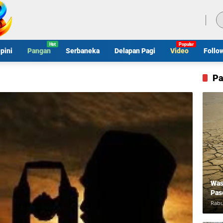
Sabtu, 8 Agustus 2026
pini
Pangan
Serbaneka
Delapan Pagi
Video
Follo
Pa
Was
Pas
Rabu