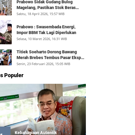
Prabowo Sidak Gudang Bulog
Magelang, Pastikan Stok Beras
Aman dan Distribusi Lancar
Sabtu, 18 April 2026, 15:57 WIB
Prabowo : Swasembada Energi,
Impor BBM Tak Lagi Diperlukan
Selasa, 10 Maret 2026, 16:31 WIB
Titiek Soeharto Dorong Bawang
Merah Brebes Tembus Pasar Ekspor,
Petani Bisa Untung Rp350 Juta per
Senin, 23 Februari 2026, 15:05 WIB
Hektare
s Populer
Kebahagiaan Autentik