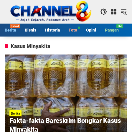
Langsung
ke
konten
Berita
Bisnis
Historia
Foto
Opini
Pangan
S
Kasus Minyakita
Berita
Fakta-fakta Bareskrim Bongkar Kasus
Minyakita