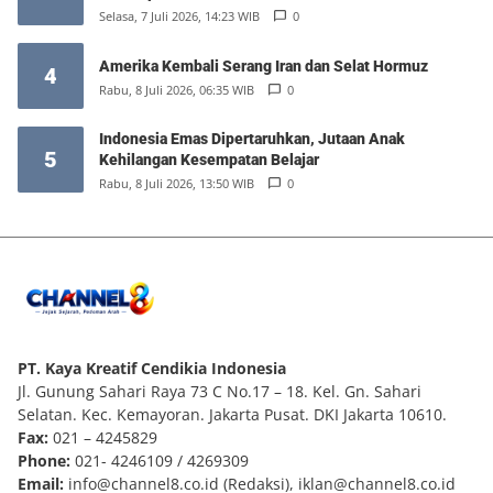
Selasa, 7 Juli 2026, 14:23 WIB
0
Amerika Kembali Serang Iran dan Selat Hormuz
4
Rabu, 8 Juli 2026, 06:35 WIB
0
Indonesia Emas Dipertaruhkan, Jutaan Anak
5
Kehilangan Kesempatan Belajar
Rabu, 8 Juli 2026, 13:50 WIB
0
PT. Kaya Kreatif Cendikia Indonesia
Jl. Gunung Sahari Raya 73 C No.17 – 18. Kel. Gn. Sahari
Selatan. Kec. Kemayoran. Jakarta Pusat. DKI Jakarta 10610.
Fax:
021 – 4245829
Phone:
021- 4246109 / 4269309
Email:
info@channel8.co.id
(Redaksi),
iklan@channel8.co.id