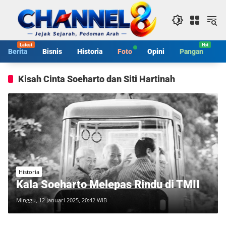
Langsung
ke
konten
Berita
Bisnis
Historia
Foto
Opini
Pangan
S
Kisah Cinta Soeharto dan Siti Hartinah
Historia
Kala Soeharto Melepas Rindu di TMII
Minggu, 12 Januari 2025, 20:42 WIB