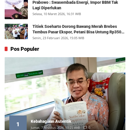
Prabowo : Swasembada Energi, Impor BBM Tak
Lagi Diperlukan
Selasa, 10 Maret 2026, 16:31 WIB
Titiek Soeharto Dorong Bawang Merah Brebes
Tembus Pasar Ekspor, Petani Bisa Untung Rp350
Juta per Hektare
Senin, 23 Februari 2026, 15:05 WIB
Pos Populer
Kebahagiaan Autentik
1
Jumat, 7 Agustus 2026, 10:25 WIB
0