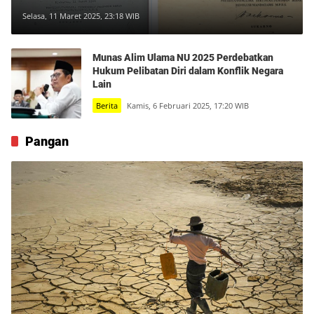
Keamanan Nasional
Selasa, 11 Maret 2025, 23:18 WIB
Munas Alim Ulama NU 2025 Perdebatkan
Hukum Pelibatan Diri dalam Konflik Negara
Lain
Berita
Kamis, 6 Februari 2025, 17:20 WIB
Pangan