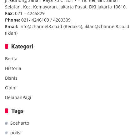
Jl. Gunung Sahari Raya 73 C No.17 – 18. Kel. Gn. Sahari
Selatan. Kec. Kemayoran. Jakarta Pusat. DKI Jakarta 10610.
Fax:
021 – 4245829
Phone:
021- 4246109 / 4269309
Email:
info@channel8.co.id
(Redaksi),
iklan@channel8.co.id
(Iklan)
Kategori
Berita
Historia
Bisnis
Opini
DelapanPagi
Tags
Soeharto
polisi