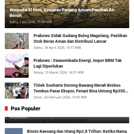
Waspadai El Nino, Kemarau Panjang Ancam Pasokan Air
Bersih
Rabu, 1 Juli 2026, 15:36 WIB
Prabowo Sidak Gudang Bulog Magelang, Pastikan
Stok Beras Aman dan Distribusi Lancar
Sabtu, 18 April 2026, 15:57 WIB
Prabowo : Swasembada Energi, Impor BBM Tak
Lagi Diperlukan
Selasa, 10 Maret 2026, 16:31 WIB
Titiek Soeharto Dorong Bawang Merah Brebes
Tembus Pasar Ekspor, Petani Bisa Untung Rp350
Juta per Hektare
Senin, 23 Februari 2026, 15:05 WIB
SD Inpres yang Berbuah Hadiah Nobel
Pos Populer
1
Kamis, 6 Agustus 2026, 12:49 WIB
0
Bisnis Kaesang dan Utang Rp2,8 Triliun: Ketika Nama