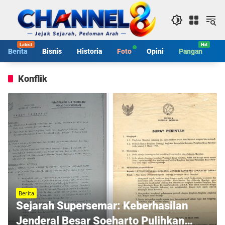
Langsung
ke
konten
Berita
Bisnis
Historia
Foto
Opini
Pangan
S
Konflik
Berita
Sejarah Supersemar: Keberhasilan
Jenderal Besar Soeharto Pulihkan