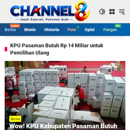
Langsung
ke
konten
Berita
Bisnis
Historia
Foto
Opini
Pangan
S
KPU Pasaman Butuh Rp 14 Miliar untuk
Pemilihan Ulang
Berita
Wow! KPU Kabupaten Pasaman Butuh