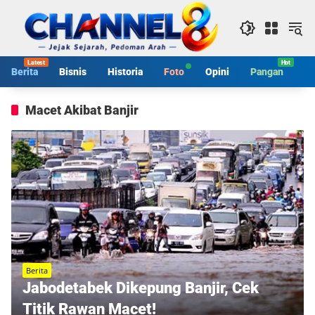
Langsung
ke
konten
Berita
Bisnis
Historia
Foto
Opini
Pangan
S
Macet Akibat Banjir
Berita
Jabodetabek Dikepung Banjir, Cek
Titik Rawan Macet!