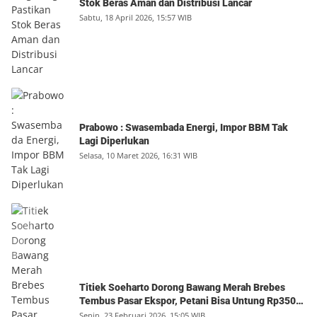
Stok Beras Aman dan Distribusi Lancar
Sabtu, 18 April 2026, 15:57 WIB
Prabowo : Swasembada Energi, Impor BBM Tak
Lagi Diperlukan
Selasa, 10 Maret 2026, 16:31 WIB
Titiek Soeharto Dorong Bawang Merah Brebes
Tembus Pasar Ekspor, Petani Bisa Untung Rp350
Juta per Hektare
Senin, 23 Februari 2026, 15:05 WIB