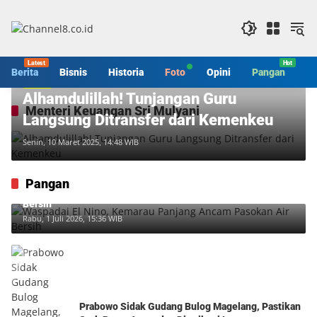
Langsung
ke
konten
Berita
Bisnis
Historia
Foto
Opini
Pangan
S
Berita
Alhamdulillah! Tunjangan Guru
Menteri Keuangan Sri Mulyani
Langsung Ditransfer dari Kemenkeu
Senin, 10 Maret 2025, 14:48 WIB
Pangan
Waspadai El Nino, Kemarau Panjang Ancam Pasokan Air
Bersih
Rabu, 1 Juli 2026, 15:36 WIB
Prabowo Sidak Gudang Bulog Magelang, Pastikan