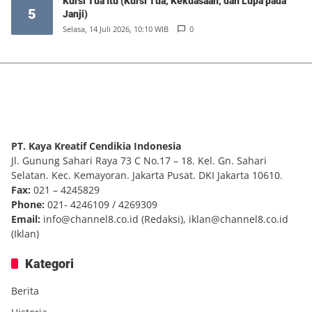
Kursi Tua Itu (Kursi Tua, Kekuasaan, dan Lupa pada
5
Janji)
Selasa, 14 Juli 2026, 10:10 WIB
0
PT. Kaya Kreatif Cendikia Indonesia
Jl. Gunung Sahari Raya 73 C No.17 – 18. Kel. Gn. Sahari
Selatan. Kec. Kemayoran. Jakarta Pusat. DKI Jakarta 10610.
Fax:
021 – 4245829
Phone:
021- 4246109 / 4269309
Email:
info@channel8.co.id
(Redaksi),
iklan@channel8.co.id
(Iklan)
Kategori
Berita