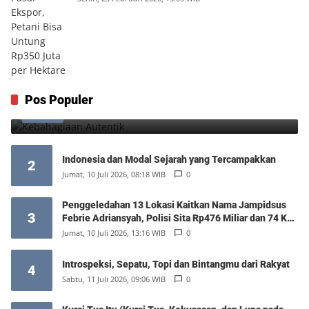
Kebahagiaan Autentik
Pos Populer
1
Jumat, 7 Agustus 2026, 10:25 WIB
0
Indonesia dan Modal Sejarah yang Tercampakkan
2
Jumat, 10 Juli 2026, 08:18 WIB
0
Penggeledahan 13 Lokasi Kaitkan Nama Jampidsus
3
Febrie Adriansyah, Polisi Sita Rp476 Miliar dan 74 Kg
Emas
Jumat, 10 Juli 2026, 13:16 WIB
0
Introspeksi, Sepatu, Topi dan Bintangmu dari Rakyat
4
Sabtu, 11 Juli 2026, 09:06 WIB
0