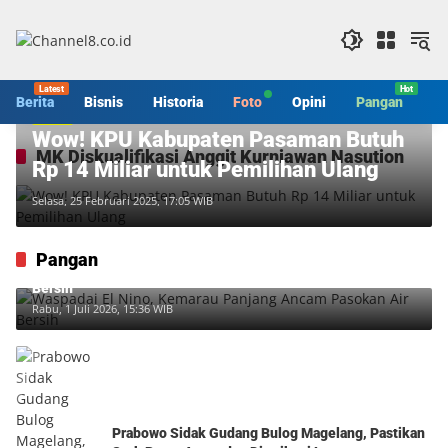
Langsung
ke
konten
Berita
Bisnis
Historia
Foto
Opini
Pangan
S
Berita
Wow! KPU Kabupaten Pasaman Butuh
MK Diskualifikasi Anggit Kurniawan Nasution
Rp 14 Miliar untuk Pemilihan Ulang
Selasa, 25 Februari 2025, 17:05 WIB
Pangan
Waspadai El Nino, Kemarau Panjang Ancam Pasokan Air
Bersih
Rabu, 1 Juli 2026, 15:36 WIB
Prabowo Sidak Gudang Bulog Magelang, Pastikan