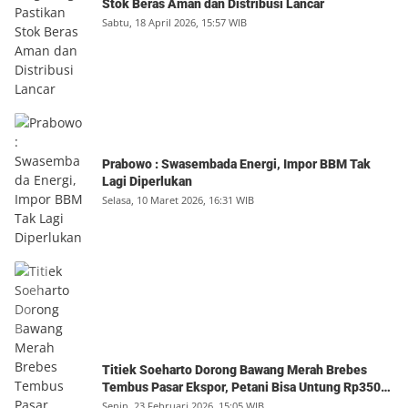
Stok Beras Aman dan Distribusi Lancar
Sabtu, 18 April 2026, 15:57 WIB
Prabowo : Swasembada Energi, Impor BBM Tak
Lagi Diperlukan
Selasa, 10 Maret 2026, 16:31 WIB
Titiek Soeharto Dorong Bawang Merah Brebes
Tembus Pasar Ekspor, Petani Bisa Untung Rp350
Juta per Hektare
Senin, 23 Februari 2026, 15:05 WIB