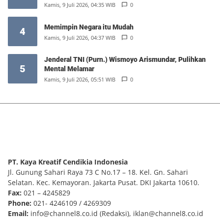
Kamis, 9 Juli 2026, 04:35 WIB
0
Memimpin Negara itu Mudah
4
Kamis, 9 Juli 2026, 04:37 WIB
0
Jenderal TNI (Purn.) Wismoyo Arismundar, Pulihkan
5
Mental Melamar
Kamis, 9 Juli 2026, 05:51 WIB
0
PT. Kaya Kreatif Cendikia Indonesia
Jl. Gunung Sahari Raya 73 C No.17 – 18. Kel. Gn. Sahari
Selatan. Kec. Kemayoran. Jakarta Pusat. DKI Jakarta 10610.
Fax:
021 – 4245829
Phone:
021- 4246109 / 4269309
Email:
info@channel8.co.id
(Redaksi),
iklan@channel8.co.id