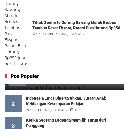
Titiek Soeharto Dorong Bawang Merah Brebes
Tembus Pasar Ekspor, Petani Bisa Untung Rp350
Juta per Hektare
Senin, 23 Februari 2026, 15:05 WIB
SD Inpres yang Berbuah Hadiah Nobel
Pos Populer
1
Kamis, 6 Agustus 2026, 12:49 WIB
0
Indonesia Emas Dipertaruhkan, Jutaan Anak
2
Kehilangan Kesempatan Belajar
Rabu, 8 Juli 2026, 13:50 WIB
0
Ketika Seorang Legenda Memilih Turun dari
3
Panggung