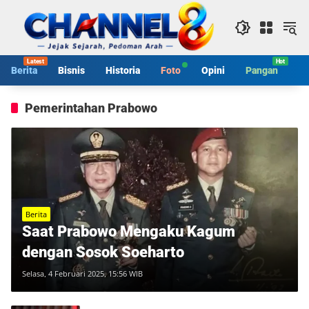
Langsung
ke
konten
Berita
Bisnis
Historia
Foto
Opini
Pangan
S
Pemerintahan Prabowo
Berita
Saat Prabowo Mengaku Kagum
dengan Sosok Soeharto
Selasa, 4 Februari 2025, 15:56 WIB