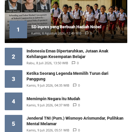
SD Inpres yang Berbuah Hadiah Nobel
1
Kamis, 6 Agustus 2026, 12:49 WIB
0
Indonesia Emas Dipertaruhkan, Jutaan Anak
2
Kehilangan Kesempatan Belajar
Rabu, 8 Juli 2026, 13:50 WIB
0
Ketika Seorang Legenda Memilih Turun dari
3
Panggung
Kamis, 9 Juli 2026, 04:35 WIB
0
Memimpin Negara itu Mudah
4
Kamis, 9 Juli 2026, 04:37 WIB
0
Jenderal TNI (Purn.) Wismoyo Arismundar, Pulihkan
5
Mental Melamar
Kamis, 9 Juli 2026, 05:51 WIB
0