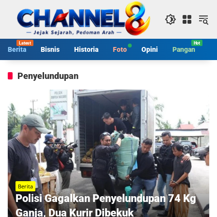
Langsung
ke
konten
Berita
Bisnis
Historia
Foto
Opini
Pangan
S
Penyelundupan
Berita
Polisi Gagalkan Penyelundupan 74 Kg
Ganja, Dua Kurir Dibekuk