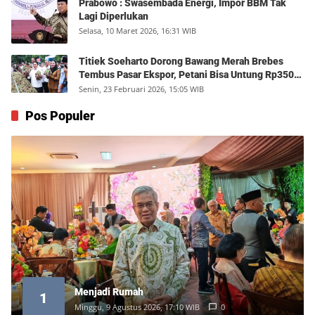
Prabowo : Swasembada Energi, Impor BBM Tak
Lagi Diperlukan
Selasa, 10 Maret 2026, 16:31 WIB
Titiek Soeharto Dorong Bawang Merah Brebes
Tembus Pasar Ekspor, Petani Bisa Untung Rp350
Juta per Hektare
Senin, 23 Februari 2026, 15:05 WIB
Pos Populer
Menjadi Rumah
1
Minggu, 9 Agustus 2026, 17:10 WIB
0