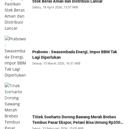
Stok Beras Aman dan Distribusi Lancar
Sabtu, 18 April 2026, 15:57 WIB
Prabowo : Swasembada Energi, Impor BBM Tak
Lagi Diperlukan
Selasa, 10 Maret 2026, 16:31 WIB
Titiek Soeharto Dorong Bawang Merah Brebes
Tembus Pasar Ekspor, Petani Bisa Untung Rp350
Juta per Hektare
Senin, 23 Februari 2026, 15:05 WIB