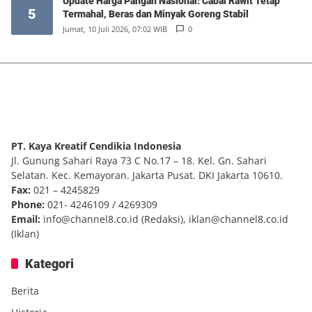
Update Harga Pangan Nasional: Cabai Rawit Tetap
5
Termahal, Beras dan Minyak Goreng Stabil
Jumat, 10 Juli 2026, 07:02 WIB
0
PT. Kaya Kreatif Cendikia Indonesia
Jl. Gunung Sahari Raya 73 C No.17 – 18. Kel. Gn. Sahari
Selatan. Kec. Kemayoran. Jakarta Pusat. DKI Jakarta 10610.
Fax:
021 – 4245829
Phone:
021- 4246109 / 4269309
Email:
info@channel8.co.id
(Redaksi),
iklan@channel8.co.id
(Iklan)
Kategori
Berita