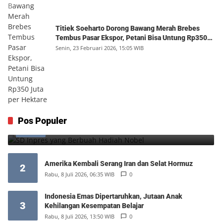
Titiek Soeharto Dorong Bawang Merah Brebes
Tembus Pasar Ekspor, Petani Bisa Untung Rp350
Juta per Hektare
Senin, 23 Februari 2026, 15:05 WIB
SD Inpres yang Berbuah Hadiah Nobel
Pos Populer
1
Kamis, 6 Agustus 2026, 12:49 WIB
0
Amerika Kembali Serang Iran dan Selat Hormuz
2
Rabu, 8 Juli 2026, 06:35 WIB
0
Indonesia Emas Dipertaruhkan, Jutaan Anak
3
Kehilangan Kesempatan Belajar
Rabu, 8 Juli 2026, 13:50 WIB
0