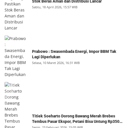
Stok Beras Aman dan Distribusi Lancar
Sabtu, 18 April 2026, 15:57 WIB
Prabowo : Swasembada Energi, Impor BBM Tak
Lagi Diperlukan
Selasa, 10 Maret 2026, 16:31 WIB
Titiek Soeharto Dorong Bawang Merah Brebes
Tembus Pasar Ekspor, Petani Bisa Untung Rp350
Juta per Hektare
Senin, 23 Februari 2026, 15:05 WIB