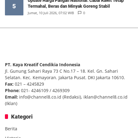
Update Harga Pangan Nasional: Cabai Rawit Tetap
5
Termahal, Beras dan Minyak Goreng Stabil
Jumat, 10 Juli 2026, 07:02 WIB
0
PT. Kaya Kreatif Cendikia Indonesia
Jl. Gunung Sahari Raya 73 C No.17 – 18. Kel. Gn. Sahari
Selatan. Kec. Kemayoran. Jakarta Pusat. DKI Jakarta 10610.
Fax:
021 – 4245829
Phone:
021- 4246109 / 4269309
Email:
info@channel8.co.id
(Redaksi),
iklan@channel8.co.id
(Iklan)
Kategori
Berita