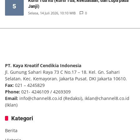
Kursi Tua Itu (Kursi Tua, Kekuasaan, dan Lupa pada
5
Janji)
Selasa, 14 Juli 2026, 10:10 WIB
0
PT. Kaya Kreatif Cendikia Indonesia
Jl. Gunung Sahari Raya 73 C No.17 – 18. Kel. Gn. Sahari
Selatan. Kec. Kemayoran. Jakarta Pusat. DKI Jakarta 10610.
Fax:
021 – 4245829
Phone:
021- 4246109 / 4269309
Email:
info@channel8.co.id
(Redaksi),
iklan@channel8.co.id
(Iklan)
Kategori
Berita