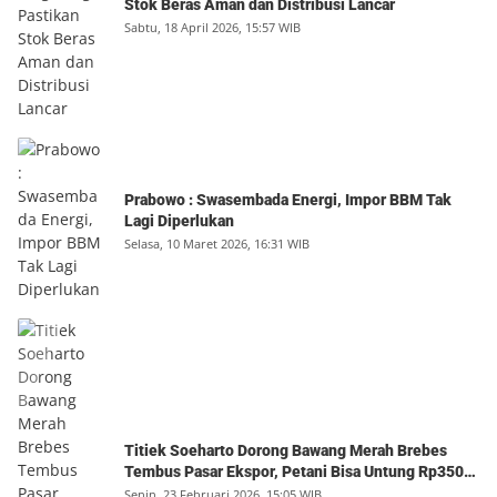
Stok Beras Aman dan Distribusi Lancar
Sabtu, 18 April 2026, 15:57 WIB
Prabowo : Swasembada Energi, Impor BBM Tak
Lagi Diperlukan
Selasa, 10 Maret 2026, 16:31 WIB
Titiek Soeharto Dorong Bawang Merah Brebes
Tembus Pasar Ekspor, Petani Bisa Untung Rp350
Juta per Hektare
Senin, 23 Februari 2026, 15:05 WIB