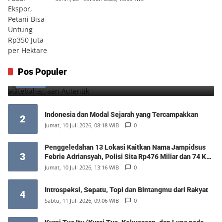
Kebahagiaan Autentik
Pos Populer
1
Jumat, 7 Agustus 2026, 10:25 WIB
0
Indonesia dan Modal Sejarah yang Tercampakkan
2
Jumat, 10 Juli 2026, 08:18 WIB
0
Penggeledahan 13 Lokasi Kaitkan Nama Jampidsus
3
Febrie Adriansyah, Polisi Sita Rp476 Miliar dan 74 Kg
Emas
Jumat, 10 Juli 2026, 13:16 WIB
0
Introspeksi, Sepatu, Topi dan Bintangmu dari Rakyat
4
Sabtu, 11 Juli 2026, 09:06 WIB
0