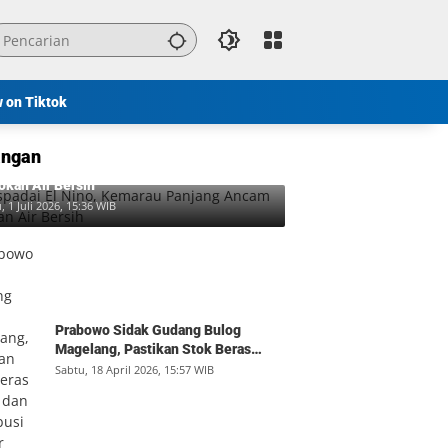
w on Tiktok
ngan
padai El Nino, Kemarau Panjang Ancam
okan Air Bersih
, 1 Juli 2026, 15:36 WIB
Prabowo Sidak Gudang Bulog
Magelang, Pastikan Stok Beras
Aman dan Distribusi Lancar
Sabtu, 18 April 2026, 15:57 WIB