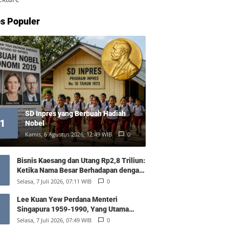
s Populer
SD Inpres yang Berbuah Hadiah
1
Nobel
Kamis, 6 Agustus 2026, 12:49 WIB
0
Bisnis Kaesang dan Utang Rp2,8 Triliun:
Ketika Nama Besar Berhadapan dengan
Hukum Pasar
Selasa, 7 Juli 2026, 07:11 WIB
0
Lee Kuan Yew Perdana Menteri
Singapura 1959-1990, Yang Utama
Diantara Yang Sederajat
Selasa, 7 Juli 2026, 07:49 WIB
0