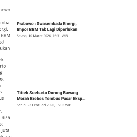
Prabowo : Swasembada Energi,
Impor BBM Tak Lagi Diperlukan
Selasa, 10 Maret 2026, 16:31 WIB
Titiek Soeharto Dorong Bawang
Merah Brebes Tembus Pasar Ekspor,
Petani Bisa Untung Rp350 Juta per
Senin, 23 Februari 2026, 15:05 WIB
Hektare