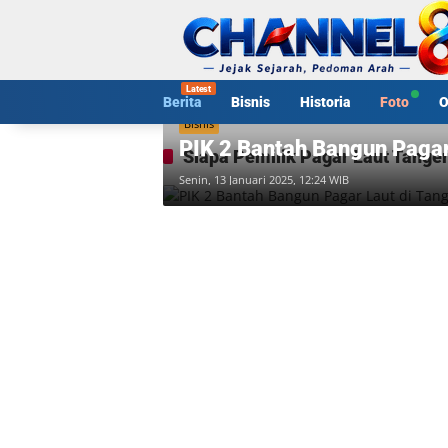
Langsung
ke
konten
Berita
Bisnis
Historia
Foto
O
Bisnis
PIK 2 Bantah Bangun Pagar
Siapa Pemilik Pagar Laut Tange
Senin, 13 Januari 2025, 12:24 WIB