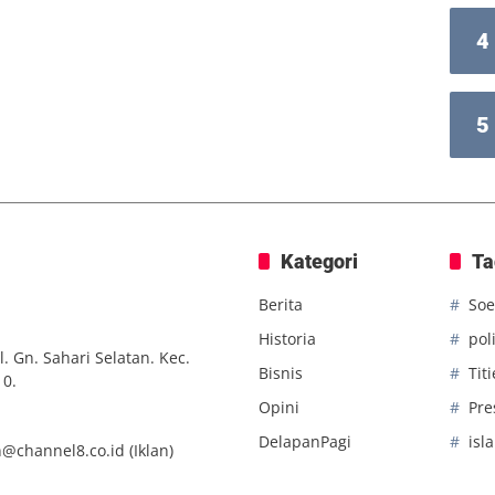
4
5
Kategori
Ta
Berita
Soe
Historia
poli
. Gn. Sahari Selatan. Kec.
Bisnis
Tit
10.
Opini
Pre
DelapanPagi
isl
n@channel8.co.id
(Iklan)