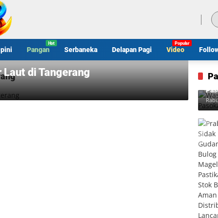
Kamis, 6 Agustus 2026
pini
Pangan
Serbaneka
Delapan Pagi
Video
Follo
 Laut di Tangerang
rang
Pa
Was
Pas
Rabu