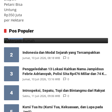
Menjadi Rumah
Pos Populer
1
Minggu, 9 Agustus 2026, 17:10 WIB
0
Indonesia dan Modal Sejarah yang Tercampakkan
2
Jumat, 10 Juli 2026, 08:18 WIB
0
Penggeledahan 13 Lokasi Kaitkan Nama Jampidsus
3
Febrie Adriansyah, Polisi Sita Rp476 Miliar dan 74 Kg
Emas
Jumat, 10 Juli 2026, 13:16 WIB
0
Introspeksi, Sepatu, Topi dan Bintangmu dari Rakyat
4
Sabtu, 11 Juli 2026, 09:06 WIB
0
Kursi Tua Itu (Kursi Tua, Kekuasaan, dan Lupa pada
5
Janji)