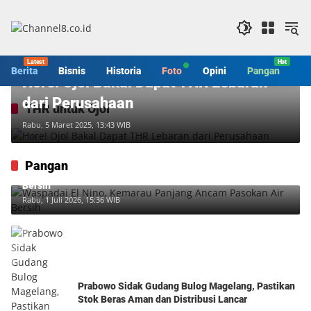
Langsung
ke
konten
Berita
Berita
Bisnis
Historia
Foto
Opini
Pangan
S
Hore! Ojol Bakal Dapat THR Lebaran
dari Perusahaan
THR untuk Ojol
Rabu, 5 Maret 2025, 13:43 WIB
Pangan
Waspadai El Nino, Kemarau Panjang Ancam Pasokan Air
Bersih
Rabu, 1 Juli 2026, 15:36 WIB
Prabowo Sidak Gudang Bulog Magelang, Pastikan
Stok Beras Aman dan Distribusi Lancar