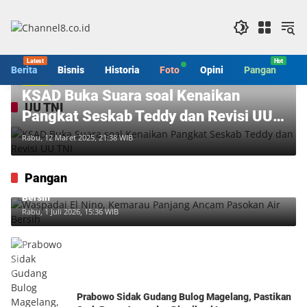
Langsung
ke
konten
Berita
Bisnis
Historia
Foto
Opini
Pangan
S
Berita
KSAD Buka Suara soal Kenaikan
UU TNI
Pangkat Seskab Teddy dan Revisi UU
TNI
Rabu, 12 Maret 2025, 21:38 WIB
Pangan
Waspadai El Nino, Kemarau Panjang Ancam Pasokan Air
Bersih
Rabu, 1 Juli 2026, 15:36 WIB
Prabowo Sidak Gudang Bulog Magelang, Pastikan