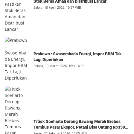
Stok Beras Aman dan Distribusi Lancar
Sabtu, 18 April 2026, 15:57 WIB
Prabowo : Swasembada Energi, Impor BBM Tak
Lagi Diperlukan
Selasa, 10 Maret 2026, 16:31 WIB
Titiek Soeharto Dorong Bawang Merah Brebes
Tembus Pasar Ekspor, Petani Bisa Untung Rp350
Juta per Hektare
Senin, 23 Februari 2026, 15:05 WIB